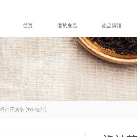
首頁
關於泉昌
產品資訊
洛神花露水 (195毫升)