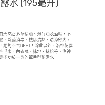
水 (195毫升)
有天然香茅草精油、薄荷油及酒精，不
腦、除菌消毒、祛痱清熱、清涼舒爽，
！絕對不含DEET！除此以外，洛神花露
洗毛巾、內衣褲、抹地、抹枱等，洛神
集多功於一身的薰香型花露水！