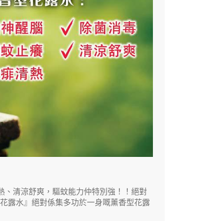
熱、清涼舒爽，驅蚊能力仲特別強！！絕對
神花露水』絕對係集多功於一身嘅薰香型花露