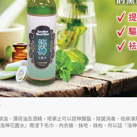
》
精油、薄荷油及酒精，唔單止可以提神醒腦、除菌消毒、祛痱清
用『洛神花露水』嚟浸下毛巾、內衣褲、抹地、抹枱，所以話『洛