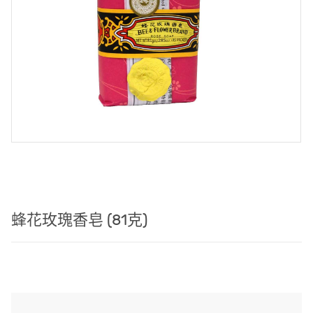
蜂花玫瑰香皂 (81克)