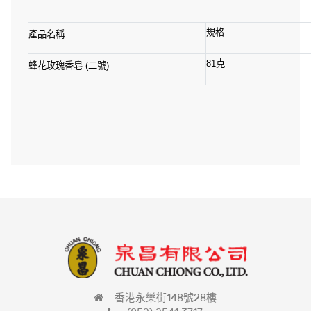
規格
產品名稱
81
克
二號
蜂花玫瑰香皂
(
)
香港永樂街148號28樓