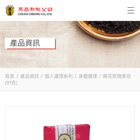
產品資訊
首頁
/
產品資訊
/
個人護理系列
/
身體護理
/
蜂花玫瑰香皂
(81克)