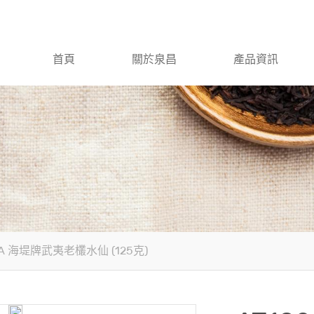
首頁
關於泉昌
產品資訊
2A 海堤牌武夷老欉水仙 (125克)