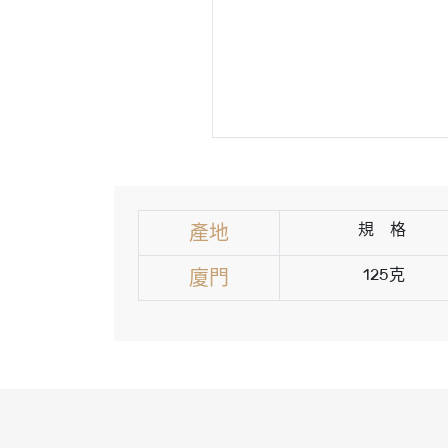
規 格
產地
125克
廈門