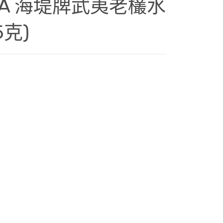
02A 海堤牌武夷老欉水
5克)